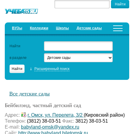
ВУЗы
Колледжи
Школы
Детские сады
Детские лагеря
Курсы
Найти
Добавить уч. заведение
Предложить новость
в разделе
Рейтинги
Расширенный поиск
ЕГЭ
Семинары
Все детские сады
Актуальные статьи
Бейбилэнд, частный детский сад
Образовательный кредит
Адрес:
г. Омск, ул. Перелета, 3/2
(Кировский район)
Телефон:
(3812) 38-03-51
Факс:
3812) 38-03-51
E-mail:
babyland-omsk@yandex.ru
Сайт:
http://www.babyland.biletomsk.ru