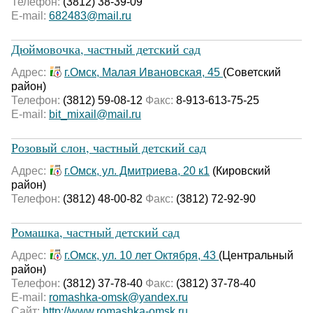
Телефон:
(3812) 38-39-09
E-mail:
682483@mail.ru
Дюймовочка, частный детский сад
Адрес:
г.Омск, Малая Ивановская, 45
(Советский
район)
Телефон:
(3812) 59-08-12
Факс:
8-913-613-75-25
E-mail:
bit_mixail@mail.ru
Розовый слон, частный детский сад
Адрес:
г.Омск, ул. Дмитриева, 20 к1
(Кировский
район)
Телефон:
(3812) 48-00-82
Факс:
(3812) 72-92-90
Ромашка, частный детский сад
Адрес:
г.Омск, ул. 10 лет Октября, 43
(Центральный
район)
Телефон:
(3812) 37-78-40
Факс:
(3812) 37-78-40
E-mail:
romashka-omsk@yandex.ru
Сайт:
http://www.romashka-omsk.ru