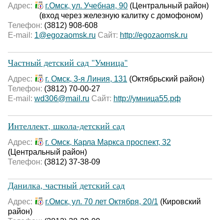
Адрес:
г.Омск, ул. Учебная, 90
(Центральный район)
(вход через железную калитку с домофоном)
Телефон:
(3812) 908-608
E-mail:
1@egozaomsk.ru
Сайт:
http://egozaomsk.ru
Частный детский сад "Умница"
Адрес:
г. Омск, 3-я Линия, 131
(Октябрьский район)
Телефон:
(3812) 70-00-27
E-mail:
wd306@mail.ru
Сайт:
http://умница55.рф
Интеллект, школа-детский сад
Адрес:
г. Омск, Карла Маркса проспект, 32
(Центральный район)
Телефон:
(3812) 37-38-09
Данилка, частный детский сад
Адрес:
г.Омск, ул. 70 лет Октября, 20/1
(Кировский
район)