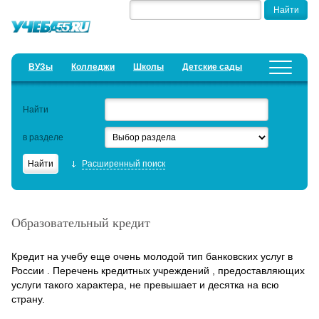
ВУЗы
Колледжи
Школы
Детские сады
Детские лагеря
Курсы
Найти
Добавить уч. заведение
Предложить новость
в разделе
Рейтинги
Расширенный поиск
ЕГЭ
Семинары
Образовательный кредит
Образовательный кредит
Кредит на учебу еще очень молодой тип банковских услуг в
Актуальные статьи
России . Перечень кредитных учреждений , предоставляющих
услуги такого характера, не превышает и десятка на всю
страну.