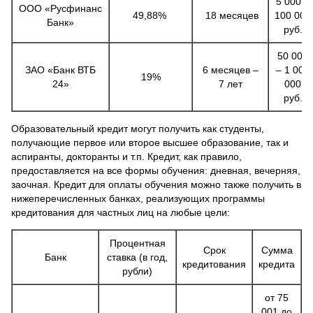
5 000 –
ООО «Русфинанс
49,88%
18 месяцев
100 000
Банк»
руб.
50 000
ЗАО «Банк ВТБ
6 месяцев –
– 1 000
19%
24»
7 лет
000
руб.
Образовательный кредит могут получить как студенты,
получающие первое или второе высшее образование, так и
аспиранты, докторанты и т.п. Кредит, как правило,
предоставляется на все формы обучения: дневная, вечерняя,
заочная. Кредит для оплаты обучения можно также получить в
нижеперечисленных банках, реализующих программы
кредитования для частных лиц на любые цели:
Процентная
Срок
Сумма
Банк
ставка (в год,
кредитования
кредита
рубли)
от 75
001 до