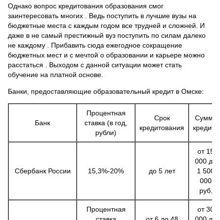
Однако вопрос кредитования образования смог
заинтересовать многих . Ведь поступить в лучшие вузы на
бюджетные места с каждым годом все трудней и сложней. И
даже в не самый престижный вуз поступить по силам далеко
не каждому . Прибавить сюда ежегодное сокращение
бюджетных мест и с мечтой о образовании и карьере можно
расстаться . Выходом с данной ситуации может стать
обучение на платной основе.
Банки, предоставляющие образовательный кредит в Омске:
Процентная
Срок
Сумма
Банк
ставка (в год,
кредитования
кредита
рубли)
от 15
000 до
Сбербанк России
15,3%-20%
до 5 лет
1 500
000
руб.
Процентная
от 30
ставка
от 6 до 48
000 до