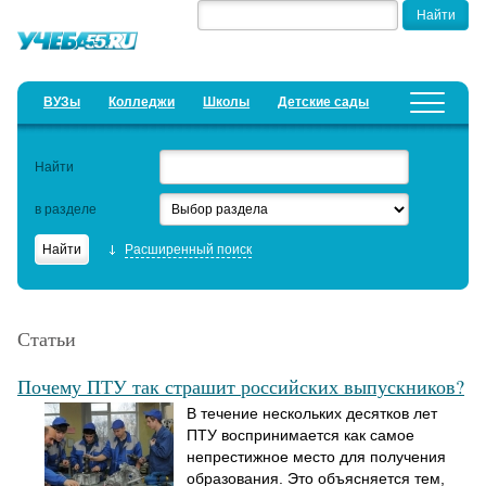
ВУЗы
Колледжи
Школы
Детские сады
Детские лагеря
Курсы
Найти
Добавить уч. заведение
Предложить новость
в разделе
Рейтинги
Расширенный поиск
ЕГЭ
Семинары
Статьи
Образовательный кредит
Почему ПТУ так страшит российских выпускников?
Актуальные статьи
В течение нескольких десятков лет
ПТУ воспринимается как самое
непрестижное место для получения
образования. Это объясняется тем,