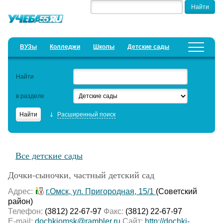
ВУЗы
Колледжи
Школы
Детские сады
Детские лагеря
Курсы
Найти
Добавить уч. заведение
Предложить новость
в разделе
Рейтинги
Расширенный поиск
ЕГЭ
Семинары
Все детские сады
Образовательный кредит
Дочки-сыночки, частный детский сад
Актуальные статьи
Адрес:
г.Омск, ул. Пригородная, 15/1
(Советский
район)
Телефон:
(3812) 22-67-97
Факс:
(3812) 22-67-97
E-mail:
dochkiomsk@rambler.ru
Сайт:
http://dochki-