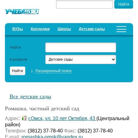
ВУЗы
Колледжи
Школы
Детские сады
Детские лагеря
Курсы
Найти
Добавить уч. заведение
Предложить новость
в разделе
Рейтинги
Расширенный поиск
ЕГЭ
Семинары
Все детские сады
Образовательный кредит
Ромашка, частный детский сад
Актуальные статьи
Адрес:
г.Омск, ул. 10 лет Октября, 43
(Центральный
район)
Телефон:
(3812) 37-78-40
Факс:
(3812) 37-78-40
E-mail:
romashka-omsk@yandex.ru