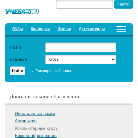
ВУЗы
Колледжи
Школы
Детские сады
Детские лагеря
Курсы
Найти
Добавить уч. заведение
Предложить новость
в разделе
Рейтинги
Расширенный поиск
ЕГЭ
Семинары
Дополнительное образование
Образовательный кредит
Актуальные статьи
Иностранные языки
Автошколы
Компьютерные курсы
Бизнес-образование