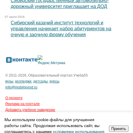
Сибирский государственный автомобильно-
дорожный университет приглашает на ДОД
07 июня 2016
Сибирский казачий институт технологий и
управления начинает набор абитуриентов на
очную и заочную форму обучения
© 2011-2026, Образовательный портал Учеба55
вузы
,
колледжи
,
детсады
,
курсы
info@mobilgorod.ru
О проекте
Реклама на портале
Добавить учебное заведение
Мы используем cookie-файлы для улучшения
Все права защищены.
работы сайта. Продолжая использовать сайт, вы
Интернет-агентство Tian Group
Принять
соглашаетесь с нашими
условиями использования
cоздание сайтов
,
продвижение сайтов