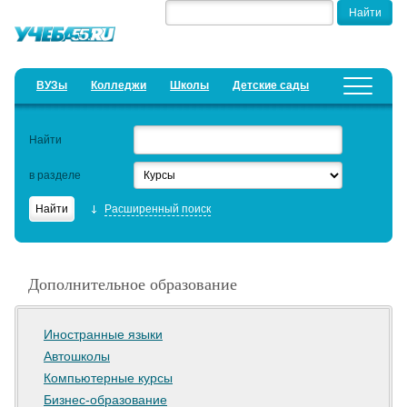
ВУЗы
Колледжи
Школы
Детские сады
Детские лагеря
Курсы
Найти
Добавить уч. заведение
Предложить новость
в разделе
Рейтинги
Расширенный поиск
ЕГЭ
Семинары
Дополнительное образование
Образовательный кредит
Актуальные статьи
Иностранные языки
Автошколы
Компьютерные курсы
Бизнес-образование