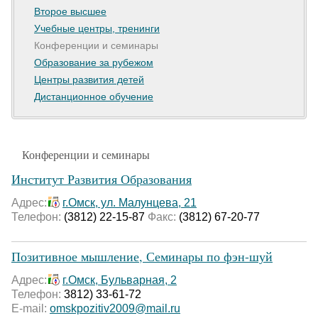
Второе высшее
Учебные центры, тренинги
Конференции и семинары
Образование за рубежом
Центры развития детей
Дистанционное обучение
Конференции и семинары
Институт Развития Образования
Адрес:
г.Омск, ул. Малунцева, 21
Телефон:
(3812) 22-15-87
Факс:
(3812) 67-20-77
Позитивное мышление, Семинары по фэн-шуй
Адрес:
г.Омск, Бульварная, 2
Телефон:
3812) 33-61-72
E-mail:
omskpozitiv2009@mail.ru