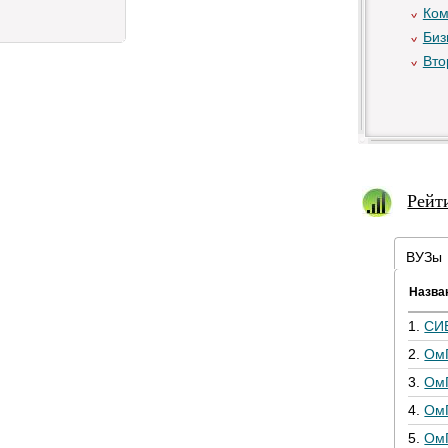
Ком
Биз
Вто
Рейт
ВУЗы
Назва
1.
СИ
2.
Ом
3.
Ом
4.
Ом
5.
Ом