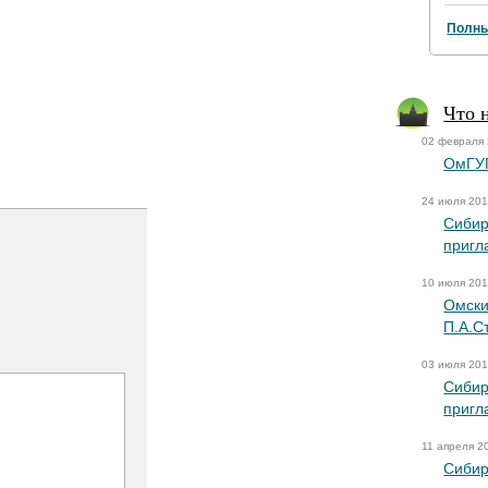
Полны
Что 
02 февраля
ОмГУП
24 июля 20
Сибир
пригл
10 июля 20
Омски
П.А.С
03 июля 20
Сибир
пригл
11 апреля 2
Сибир