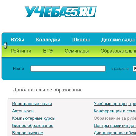
ВУЗы
Колледжи
Школы
Детские сады
Рейтинги
ЕГЭ
Семинары
Образовательн
Найти
в разделе
Дополнительное образование
Иностранные языки
Учебные центры, тр
Автошколы
Конференции и сем
Компьютерные курсы
Образование за руб
Бизнес-образование
Центры развития де
Второе высшее
Дистанционное обуч