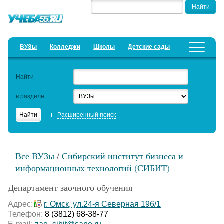
ВУЗы
Колледжи
Школы
Детские сады
Детские лагеря
Курсы
Найти
Добавить уч. заведение
Предложить новость
в разделе
Рейтинги
Расширенный поиск
ЕГЭ
Семинары
Все ВУЗы
/
Сибирский институт бизнеса и
Образовательный кредит
информационных технологий (СИБИТ)
Актуальные статьи
Департамент заочного обучения
Адрес:
г. Омск, ул.24-я Северная 196/1
Телефон:
8 (3812) 68-38-77