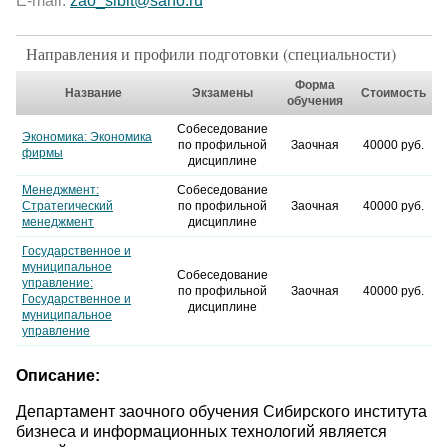
E-mail:
zao_sibit@sano.ru
Направления и профили подготовки (специальности)
Форма
Название
Экзамены
Стоимость
обучения
Собеседование
Экономика: Экономика
по профильной
Заочная
40000 руб.
фирмы
дисциплине
Менеджмент:
Собеседование
Стратегический
по профильной
Заочная
40000 руб.
менеджмент
дисциплине
Государственное и
муниципальное
Собеседование
управление:
по профильной
Заочная
40000 руб.
Государственное и
дисциплине
муниципальное
управление
Описание:
Департамент заочного обучения Сибирского института
бизнеса и информационных технологий является